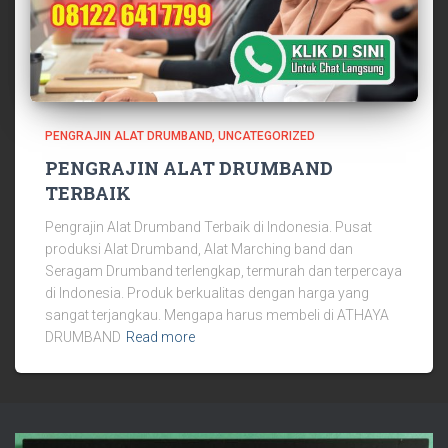
PENGRAJIN ALAT DRUMBAND
UNCATEGORIZED
PENGRAJIN ALAT DRUMBAND
TERBAIK
Pengrajin Alat Drumband Terbaik di Indonesia. Pusat
produksi Alat Drumband, Alat Marching band dan
Seragam Drumband terlengkap, termurah dan terpercaya
di Indonesia. Produk berkualitas dengan harga yang
sangat terjangkau. Mengapa harus membeli di ATHAYA
DRUMBAND
Read more