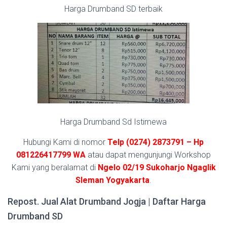
Harga Drumband SD terbaik
Harga Drumband Sd Istimewa
Hubungi Kami di nomor
Telp (0274) 2873791 – Hp
081226417799 WA
atau dapat mengunjungi Workshop
Kami yang beralamat di
Ngelo 02/19 Sukoharjo Ngaglik
Sleman Yogyakarta
.
Repost. Jual Alat Drumband Jogja | Daftar Harga
Drumband SD