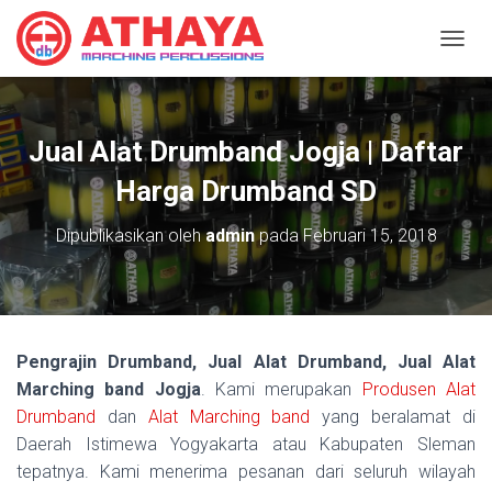
T
O
G
G
L
Jual Alat Drumband Jogja | Daftar
E
N
Harga Drumband SD
A
V
Dipublikasikan oleh
admin
pada
Februari 15, 2018
I
G
A
S
I
Pengrajin Drumband, Jual Alat Drumband, Jual Alat
Marching band Jogja
. Kami merupakan
Produsen
Alat
Drumband
dan
Alat Marching band
yang beralamat di
Daerah Istimewa Yogyakarta atau Kabupaten Sleman
tepatnya. Kami menerima pesanan dari seluruh wilayah