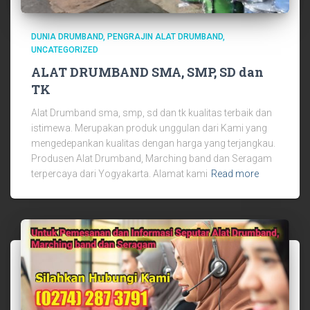
DUNIA DRUMBAND
PENGRAJIN ALAT DRUMBAND
UNCATEGORIZED
ALAT DRUMBAND SMA, SMP, SD dan
TK
Alat Drumband sma, smp, sd dan tk kualitas terbaik dan
istimewa. Merupakan produk unggulan dari Kami yang
mengedepankan kualitas dengan harga yang terjangkau.
Produsen Alat Drumband, Marching band dan Seragam
terpercaya dari Yogyakarta. Alamat kami
Read more