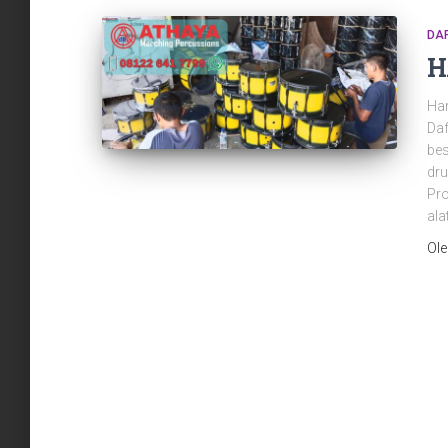
DA
H
Har
Daf
bes
dru
Pro
al
Ol