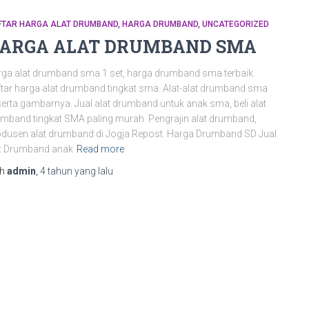
FTAR HARGA ALAT DRUMBAND
HARGA DRUMBAND
UNCATEGORIZED
ARGA ALAT DRUMBAND SMA
ga alat drumband sma 1 set, harga drumband sma terbaik.
tar harga alat drumband tingkat sma. Alat-alat drumband sma
erta gambarnya. Jual alat drumband untuk anak sma, beli alat
mband tingkat SMA paling murah. Pengrajin alat drumband,
dusen alat drumband di Jogja Repost. Harga Drumband SD Jual
at Drumband anak
Read more
eh
admin
,
4 tahun
yang lalu