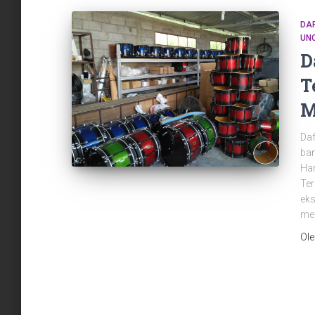
DA
UN
D
T
M
Daf
ban
Har
Ter
eks
men
Ol