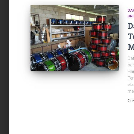
DA
UN
D
T
M
Daf
ban
Har
Ter
eks
men
Ol